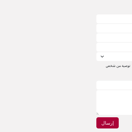
توصية من شخص​
إرسال