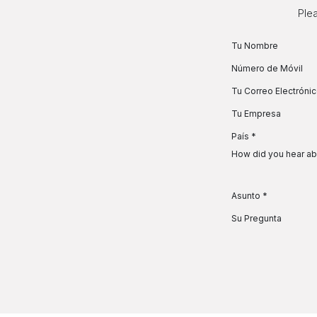
Ir al contenido
Plea
Tu Nombre
Número de Móvil
Tu Correo Electróni
Tu Empresa
País
*
How did you hear ab
Asunto
*
Su Pregunta